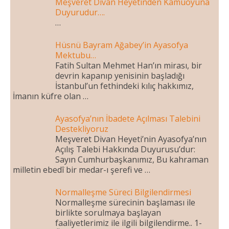
Meşveret Divan Heyetinden Kamuoyuna
Duyurudur….
…
Hüsnü Bayram Ağabey’in Ayasofya
Mektubu…
Fatih Sultan Mehmet Han’ın mirası, bir
devrin kapanıp yenisinin başladığı
İstanbul’un fethindeki kılıç hakkımız,
İmanın küfre olan …
Ayasofya’nın İbadete Açılması Talebini
Destekliyoruz
Meşveret Divan Heyeti’nin Ayasofya’nın
Açılış Talebi Hakkında Duyurusu’dur:
Sayın Cumhurbaşkanımız, Bu kahraman
milletin ebedî bir medar-ı şerefi ve …
Normalleşme Süreci Bilgilendirmesi
Normalleşme sürecinin başlaması ile
birlikte sorulmaya başlayan
faaliyetlerimiz ile ilgili bilgilendirme.. 1-