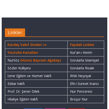
Linkler
Kardeş Vakıf Siteleri
ve
Faydalı Linkler
Youtube Kanalları
Kur'an-ı Kerim
NurSöz
(Hüsnü Bayram Ağabey)
Sorularla İslamiyet
Sözler Külliyesi
Sorularla Risale
İzmir Eğitim ve Hizmet Vakfı
RNK Neşriyat
Eddai Vakfı
Ehl-i Sünnet İnancı
Prof. Dr. Şener Dilek
Nur Penceresi
Hilaliye Eğitim Vakfı
Broşür Nur