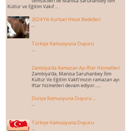
temsilcileri ile Manisa Saruhanbey İlim
İlim
Kültür ve Eğitim Vakıf …
Kültür
2024 Yılı Kurban Hisse Bedelleri
ve
…
Eğitim
Vakfı
Türkiye Kamuoyuna Duyuru
…
Zambiya’da Ramazan Ayı İftar Hizmetleri
Zambiya’da, Manisa Saruhanbey İlim
Kültür Ve Eğitim Vakfı’mızın ramazan ayı
iftar hizmetleri devam ediyor……
Dünya Kamuoyuna Duyuru….
…
Türkiye Kamuoyuna Duyuru
…