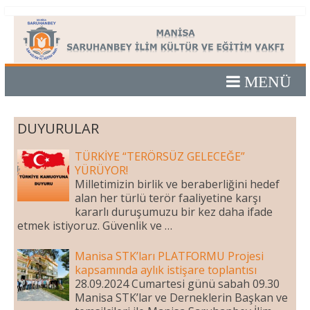
Skip
Manisa
to
content
Saruhanbey
İlim
DUYURULAR
Kültür
TÜRKİYE “TERÖRSÜZ GELECEĞE”
YÜRÜYOR!
ve
Milletimizin birlik ve beraberliğini hedef
alan her türlü terör faaliyetine karşı
Eğitim
kararlı duruşumuzu bir kez daha ifade
etmek istiyoruz. Güvenlik ve …
Vakfı
Manisa STK’ları PLATFORMU Projesi
kapsamında aylık istişare toplantısı
28.09.2024 Cumartesi günü sabah 09.30
Manisa
Manisa STK’lar ve Derneklerin Başkan ve
Saruhanbey