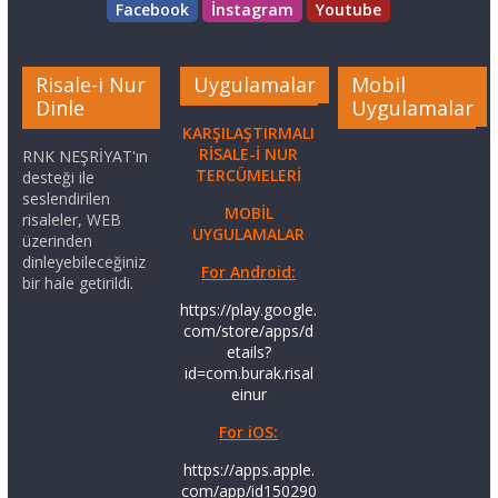
Facebook
İnstagram
Youtube
Risale-i Nur
Uygulamalar
Mobil
Dinle
Uygulamalar
KARŞILAŞTIRMALI
RİSALE-İ NUR
RNK NEŞRİYAT'ın
TERCÜMELERİ
desteği ile
seslendirilen
MOBİL
risaleler, WEB
UYGULAMALAR
üzerinden
dinleyebileceğiniz
For Android:
bir hale getirildi.
https://play.google.
com/store/apps/d
etails?
id=com.burak.risal
einur
For iOS:
https://apps.apple.
com/app/id150290