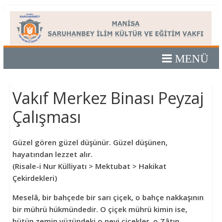
Skip
Manisa
to
content
Saruhanbey
İlim
Vakıf Merkez Binası Peyzaj
Kültür
Çalışması
ve
Güzel gören güzel düşünür. Güzel düşünen,
Eğitim
hayatından lezzet alır.
(Risale-i Nur Külliyatı > Mektubat > Hakikat
Vakfı
Çekirdekleri)
Meselâ, bir bahçede bir sarı çiçek, o bahçe
nakkaş
ının
Manisa
bir mührü hükmündedir. O çiçek mührü kimin ise,
Saruhanbey
bütün
zemin
yüzündeki o
nevi
çiçekler, o Zâtın