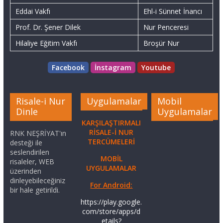
Eddai Vakfı
Ehl-i Sünnet İnancı
Prof. Dr. Şener Dilek
Nur Penceresi
Hilaliye Eğitim Vakfı
Broşür Nur
Facebook
İnstagram
Youtube
Risale-i Nur
Uygulamalar
Mobil
Dinle
Uygulamalar
KARŞILAŞTIRMALI
RİSALE-İ NUR
RNK NEŞRİYAT'ın
TERCÜMELERİ
desteği ile
seslendirilen
MOBİL
risaleler, WEB
UYGULAMALAR
üzerinden
dinleyebileceğiniz
For Android:
bir hale getirildi.
https://play.google.
com/store/apps/d
etails?