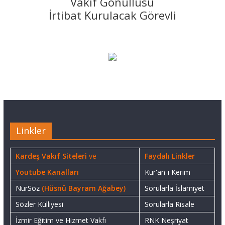
Vakıf Gönüllüsü
İrtibat Kurulacak Görevli
Linkler
Kardeş Vakıf Siteleri
ve
Faydalı Linkler
Youtube Kanalları
Kur'an-ı Kerim
NurSöz
(Hüsnü Bayram Ağabey)
Sorularla İslamiyet
Sözler Külliyesi
Sorularla Risale
İzmir Eğitim ve Hizmet Vakfı
RNK Neşriyat