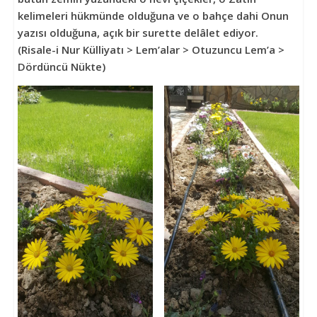
İlim
kelimeleri hükmünde olduğuna ve o bahçe dahi Onun
Kültür
yazısı olduğuna, açık bir
suret
te delâlet ediyor.
ve
(Risale-i Nur Külliyatı > Lem’alar > Otuzuncu Lem’a >
Eğitim
Dördüncü Nükte)
Vakfı