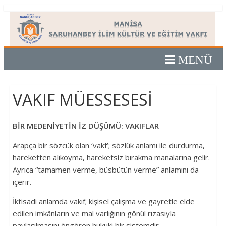
Skip
Manisa
to
content
Saruhanbey
İlim
VAKIF MÜESSESESİ
Kültür
ve
BİR MEDENİYETİN İZ DÜŞÜMÜ: VAKIFLAR
Arapça bir sözcük olan ‘vakf’; sözlük anlamı ile durdurma,
Eğitim
hareketten alıkoyma, hareketsiz bırakma manalarına gelir.
Ayrıca “tamamen verme, büsbütün verme” anlamını da
Vakfı
içerir.
İktisadi anlamda vakıf; kişisel çalışma ve gayretle elde
Manisa
edilen imkânların ve mal varlığının gönül rızasıyla
Saruhanbey
paylaşılmasını öngören hukuki bir sistemdir.