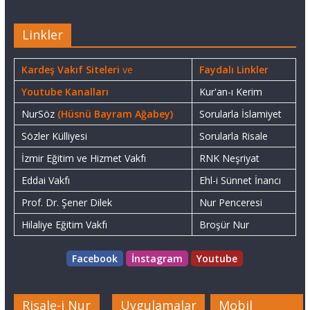
Linkler
Kardeş Vakıf Siteleri
ve
Faydalı Linkler
Youtube Kanalları
Kur'an-ı Kerim
NurSöz
(Hüsnü Bayram Ağabey)
Sorularla İslamiyet
Sözler Külliyesi
Sorularla Risale
İzmir Eğitim ve Hizmet Vakfı
RNK Neşriyat
Eddai Vakfı
Ehl-i Sünnet İnancı
Prof. Dr. Şener Dilek
Nur Penceresi
Hilaliye Eğitim Vakfı
Broşür Nur
Facebook
İnstagram
Youtube
Risale-i Nur
Uygulamalar
Mobil