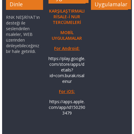
Dinle
Uygulamalar
KARŞILAŞTIRMALI
RİSALE-İ NUR
RNK NEŞRİYAT'ın
TERCÜMELERİ
desteği ile
seslendirilen
MOBİL
risaleler, WEB
UYGULAMALAR
üzerinden
dinleyebileceğiniz
For Android:
bir hale getirildi.
https://play.google.
com/store/apps/d
etails?
id=com.burak.risal
einur
For iOS:
https://apps.apple.
com/app/id150290
3479