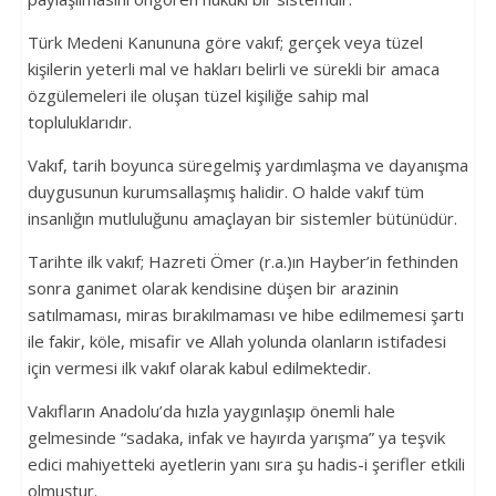
İlim
Türk Medeni Kanununa göre vakıf; gerçek veya tüzel
Kültür
kişilerin yeterli mal ve hakları belirli ve sürekli bir amaca
ve
özgülemeleri ile oluşan tüzel kişiliğe sahip mal
Eğitim
topluluklarıdır.
Vakfı
Vakıf, tarih boyunca süregelmiş yardımlaşma ve dayanışma
duygusunun kurumsallaşmış halidir. O halde vakıf tüm
insanlığın mutluluğunu amaçlayan bir sistemler bütünüdür.
Tarihte ilk vakıf; Hazreti Ömer (r.a.)ın Hayber’in fethinden
sonra ganimet olarak kendisine düşen bir arazinin
satılmaması, miras bırakılmaması ve hibe edilmemesi şartı
ile fakir, köle, misafir ve Allah yolunda olanların istifadesi
için vermesi ilk vakıf olarak kabul edilmektedir.
Vakıfların Anadolu’da hızla yaygınlaşıp önemli hale
gelmesinde “sadaka, infak ve hayırda yarışma” ya teşvik
edici mahiyetteki ayetlerin yanı sıra şu hadis-i şerifler etkili
olmuştur.