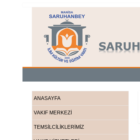
Skip
Manisa
to
content
Saruhanbey
İlim
Kültür
ve
Eğitim
ANASAYFA
Vakfı
VAKIF MERKEZİ
TEMSİLCİLİKLERİMİZ
Manisa
Saruhanbey