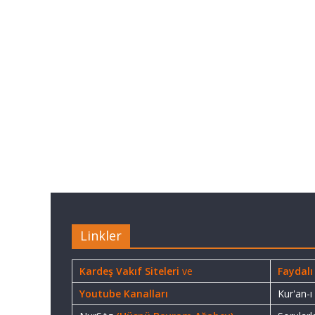
Linkler
Kardeş Vakıf Siteleri
ve
Faydalı
Youtube Kanalları
Kur'an-ı