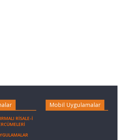
alar
Mobil Uygulamalar
IRMALI RİSALE-İ
ERCÜMELERİ
UYGULAMALAR