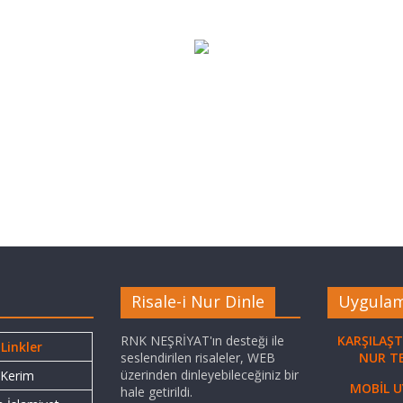
Risale-i Nur Dinle
Uygulam
RNK NEŞRİYAT'ın desteği ile
KARŞILAŞT
 Linkler
seslendirilen risaleler, WEB
NUR T
üzerinden dinleyebileceğiniz bir
 Kerim
MOBİL 
hale getirildi.