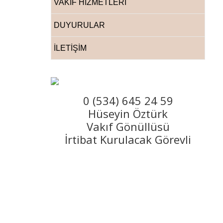
VAKIF HİZMETLERİ
İlim
Kültür
DUYURULAR
ve
Eğitim
İLETİŞİM
Vakfı
0 (534) 645 24 59
Hüseyin Öztürk
Vakıf Gönüllüsü
İrtibat Kurulacak Görevli