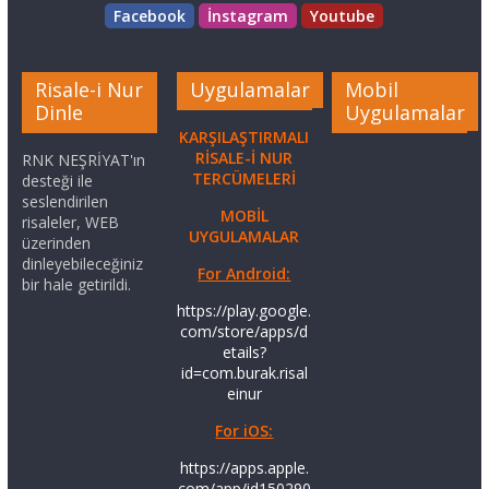
Facebook
İnstagram
Youtube
Risale-i Nur
Uygulamalar
Mobil
Dinle
Uygulamalar
KARŞILAŞTIRMALI
RİSALE-İ NUR
RNK NEŞRİYAT'ın
TERCÜMELERİ
desteği ile
seslendirilen
MOBİL
risaleler, WEB
UYGULAMALAR
üzerinden
dinleyebileceğiniz
For Android:
bir hale getirildi.
https://play.google.
com/store/apps/d
etails?
id=com.burak.risal
einur
For iOS:
https://apps.apple.
com/app/id150290