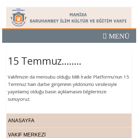
Skip
Manisa
to
content
Saruhanbey
İlim
15 Temmuz……..
Kültür
ve
Vakfımızın da mensubu olduğu Milli İrade Platformu’nun 15
Temmuz hain darbe girişiminin yıldönümü vesilesiyle
yayınlamış olduğu basın açıklamasını bilgilerinize
Eğitim
sunuyoruz.
Vakfı
ANASAYFA
Manisa
VAKIF MERKEZİ
Saruhanbey