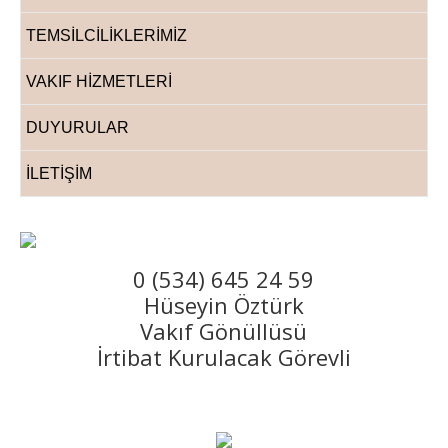
İlim
TEMSİLCİLİKLERİMİZ
Kültür
ve
VAKIF HİZMETLERİ
Eğitim
Vakfı
DUYURULAR
İLETİŞİM
0 (534) 645 24 59
Hüseyin Öztürk
Vakıf Gönüllüsü
İrtibat Kurulacak Görevli